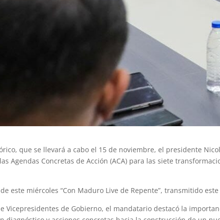
órico, que se llevará a cabo el 15 de noviembre, el presidente Ni
 las Agendas Concretas de Acción (ACA) para las siete transformac
l de este miércoles “Con Maduro Live de Repente”, transmitido este
de Vicepresidentes de Gobierno, el mandatario destacó la importan
 diagnóstico y acciones concretas hacia la construcción de un nu