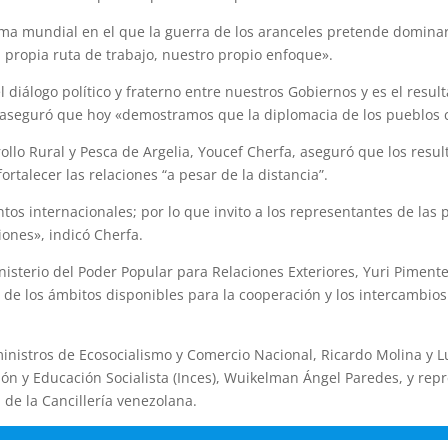
a mundial en el que la guerra de los aranceles pretende dominar 
propia ruta de trabajo, nuestro propio enfoque».
l diálogo político y fraterno entre nuestros Gobiernos y es el result
 aseguró que hoy «demostramos que la diplomacia de los pueblos 
rollo Rural y Pesca de Argelia, Youcef Cherfa, aseguró que los resu
rtalecer las relaciones “a pesar de la distancia”.
os internacionales; por lo que invito a los representantes de las p
iones», indicó Cherfa.
inisterio del Poder Popular para Relaciones Exteriores, Yuri Piment
n de los ámbitos disponibles para la cooperación y los intercambios 
 ministros de Ecosocialismo y Comercio Nacional, Ricardo Molina y 
ión y Educación Socialista (Inces), Wuikelman Ángel Paredes, y rep
 de la Cancillería venezolana.