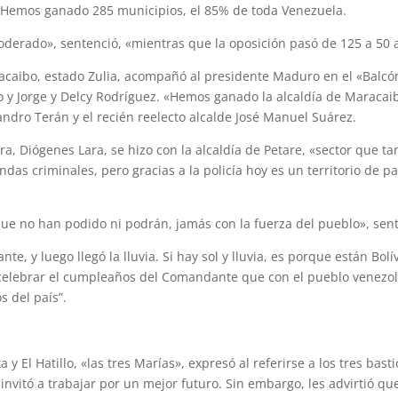
5. Hemos ganado 285 municipios, el 85% de toda Venezuela.
rado», sentenció, «mientras que la oposición pasó de 125 a 50 alc
acaibo, estado Zulia, acompañó al presidente Maduro en el «Balcón 
lo y Jorge y Delcy Rodríguez. «Hemos ganado la alcaldía de Maracai
ndro Terán y el recién reelecto alcalde José Manuel Suárez.
 Diógenes Lara, se hizo con la alcaldía de Petare, «sector que tan
ndas criminales, pero gracias a la policía hoy es un territorio de p
ue no han podido ni podrán, jamás con la fuerza del pueblo», sent
e, y luego llegó la lluvia. Si hay sol y lluvia, es porque están Bol
lebrar el cumpleaños del Comandante que con el pueblo venezolano
 del país”.
y El Hatillo, «las tres Marías», expresó al referirse a los tres basti
invitó a trabajar por un mejor futuro. Sin embargo, les advirtió qu