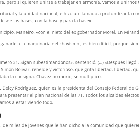
ra, pero si quieren unirse a trabajar en armonía, vamos a unirnos 
itorial y la unidad nacional, e hizo un llamado a profundizar la co
desde las bases, con la base y para la base»
cipio, Maneiro, «con el nieto del ex gobernador Morel. En Miranda
l, ganarle a la maquinaria del chavismo , es bien difícil, porque 
número 31. Sigan subestimándonos», sentenció. (…) «Después lleg
imón Bolívar, rebelde y victorioso, que grita libertad, libertad, q
aba la consigna: Chávez no murió, se multiplicó.
, Delcy Rodríguez, quien es la presidenta del Consejo Federal de 
ara presentar el plan nacional de las 7T. Todos los alcaldes electos
amos a estar viendo todo.
a
 de miles de jóvenes que le han dicho a la comunidad que quieren