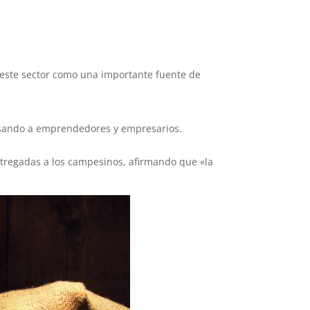
 este sector como una importante fuente de
lsando a emprendedores y empresarios.
ntregadas a los campesinos, afirmando que «la