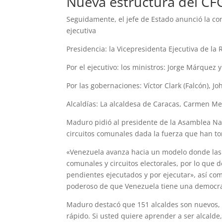
Nueva estructura del CF
Seguidamente, el jefe de Estado anunció la c
ejecutiva
Presidencia: la Vicepresidenta Ejecutiva de l
Por el ejecutivo: los ministros: Jorge Márquez 
Por las gobernaciones: Víctor Clark (Falcón), Jo
Alcaldías: La alcaldesa de Caracas, Carmen Me
Maduro pidió al presidente de la Asamblea Naci
circuitos comunales dada la fuerza que han to
«Venezuela avanza hacia un modelo donde las c
comunales y circuitos electorales, por lo que 
pendientes ejecutados y por ejecutar», así c
poderoso de que Venezuela tiene una democraci
Maduro destacó que 151 alcaldes son nuevos, el
rápido. Si usted quiere aprender a ser alcalde,