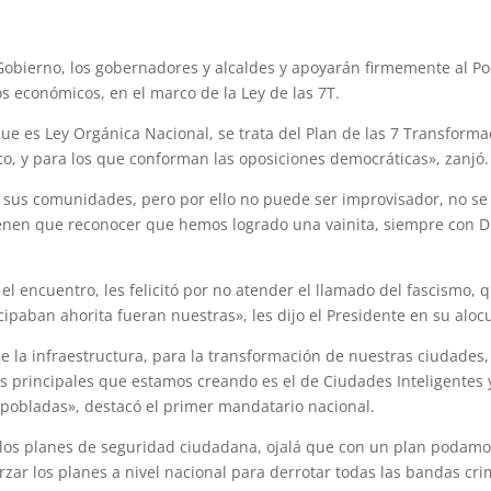
 Gobierno, los gobernadores y alcaldes y apoyarán firmemente al Po
s económicos, en el marco de la Ley de las 7T.
e es Ley Orgánica Nacional, se trata del Plan de las 7 Transformac
co, y para los que conforman las oposiciones democráticas», zanjó.
 sus comunidades, pero por ello no puede ser improvisador, no se 
ienen que reconocer que hemos logrado una vainita, siempre con Dio
 el encuentro, les felicitó por no atender el llamado del fascismo, q
cipaban ahorita fueran nuestras», les dijo el Presidente en su aloc
 la infraestructura, para la transformación de nuestras ciudades,
s principales que estamos creando es el de Ciudades Inteligentes
 pobladas», destacó el primer mandatario nacional.
os planes de seguridad ciudadana, ojalá que con un plan podamos 
zar los planes a nivel nacional para derrotar todas las bandas crim