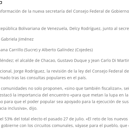
G
onformación de la nueva secretaría del Consejo Federal de Gobier
a República Bolivariana de Venezuela, Delcy Rodríguez, junto al se
y Gabriela Jiménez
hana Carrillo (Sucre) y Alberto Galíndez (Cojedes)
léndez; el alcalde de Chacao, Gustavo Duque y Jean Carlo Di Marti
onal, Jorge Rodríguez, la revisión de la ley del Consejo Federal d
mado tras las consultas populares en el país.
omunidades no solo proponen, «sino que también fiscalizan», señal
destacó la importancia del encuentro «para que metan la lupa en la 
omo para que el poder popular sea apoyado para la ejecución de s
a inclusiva», dijo.
 53% del total electo el pasado 27 de julio. «El reto de los nuev
 gobierne con los circuitos comunales, váyase para el pueblo, que e