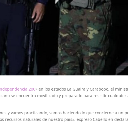
Independencia 200
» en los estados La Guaira y Carabobo, el ministr
olano se encuentra movilizado y preparado para resistir cualquier
nes y vamos practicando, vamos haciendo lo que concierne a un pu
s recursos naturales de nuestro país», expresó Cabello en declar