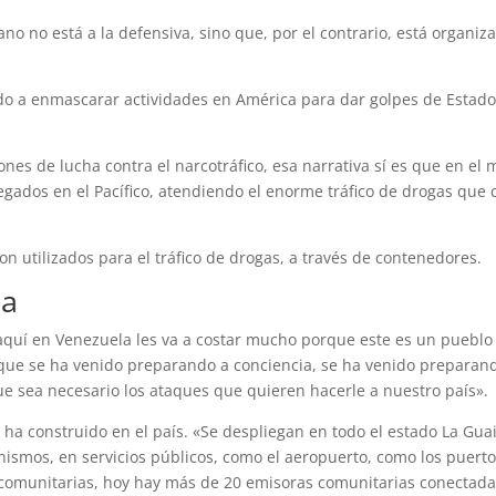
no no está a la defensiva, sino que, por el contrario, está organ
o a enmascarar actividades en América para dar golpes de Estad
s de lucha contra el narcotráfico, esa narrativa sí es que en el 
legados en el Pacífico, atendiendo el enorme tráfico de drogas que 
n utilizados para el tráfico de drogas, a través de contenedores.
da
e «aquí en Venezuela les va a costar mucho porque este es un pueb
o que se ha venido preparando a conciencia, se ha venido prepara
 que sea necesario los ataques que quieren hacerle a nuestro país».
 ha construido en el país. «Se despliegan en todo el estado La Gua
anismos, en servicios públicos, como el aeropuerto, como los puerto
s comunitarias, hoy hay más de 20 emisoras comunitarias conectada