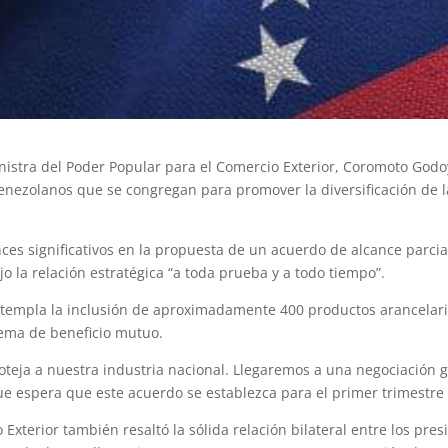
nistra del Poder Popular para el Comercio Exterior, Coromoto Godo
enezolanos que se congregan para promover la diversificación de 
es significativos en la propuesta de un acuerdo de alcance parcial
o la relación estratégica “a toda prueba y a todo tiempo”.
templa la inclusión de aproximadamente 400 productos arancelario
ema de beneficio mutuo.
teja a nuestra industria nacional. Llegaremos a una negociación g
ue espera que este acuerdo se establezca para el primer trimestre 
Exterior también resaltó la sólida relación bilateral entre los pre