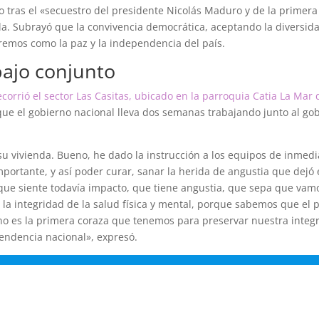
o tras el «secuestro del presidente Nicolás Maduro y de la primer
la. Subrayó que la convivencia democrática, aceptando la diversida
emos como la paz y la independencia del país.
bajo conjunto
corrió el sector Las Casitas, ubicado en la parroquia Catia La Mar 
ue el gobierno nacional lleva dos semanas trabajando junto al gob
su vivienda. Bueno, he dado la instrucción a los equipos de inmed
mportante, y así poder curar, sanar la herida de angustia que dejó
que siente todavía impacto, que tiene angustia, que sepa que vamos
 la integridad de la salud física y mental, porque sabemos que el
o es la primera coraza que tenemos para preservar nuestra integr
pendencia nacional», expresó.