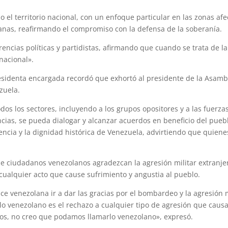
 el territorio nacional, con un enfoque particular en las zonas af
canas, reafirmando el compromiso con la defensa de la soberanía.
rencias políticas y partidistas, afirmando que cuando se trata de 
nacional».
residenta encargada recordó que exhortó al presidente de la Asambl
zuela.
dos los sectores, incluyendo a los grupos opositores y a las fuerzas
encias, se pueda dialogar y alcanzar acuerdos en beneficio del pueb
dencia y la dignidad histórica de Venezuela, advirtiendo que quiene
e ciudadanos venezolanos agradezcan la agresión militar extranjer
 cualquier acto que cause sufrimiento y angustia al pueblo.
e venezolana ir a dar las gracias por el bombardeo y la agresión m
lo venezolano es el rechazo a cualquier tipo de agresión que caus
ños, no creo que podamos llamarlo venezolano», expresó.