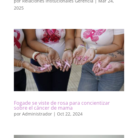
por
Relaciones Intitucionales Gerencia
|
Mar 24,
2025
Fogade se viste de rosa para concientizar
sobre el cáncer de mama
por
Administrador
|
Oct 22, 2024